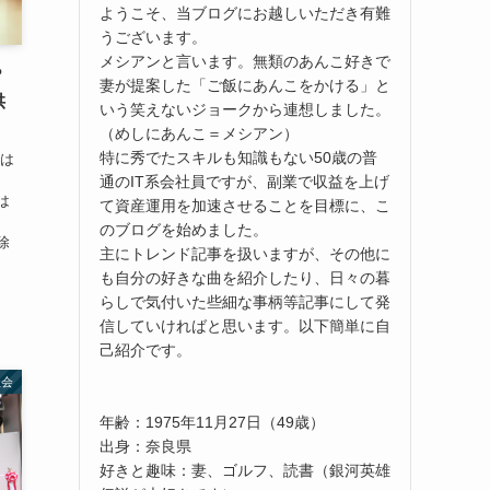
ようこそ、当ブログにお越しいただき有難
うございます。
メシアンと言います。無類のあんこ好きで
？
妻が提案した「ご飯にあんこをかける」と
供
いう笑えないジョークから連想しました。
（めしにあんこ＝メシアン）
特に秀でたスキルも知識もない50歳の普
では
通のIT系会社員ですが、副業で収益を上げ
は
て資産運用を加速させることを目標に、こ
のブログを始めました。
除
主にトレンド記事を扱いますが、その他に
も自分の好きな曲を紹介したり、日々の暮
らしで気付いた些細な事柄等記事にして発
信していければと思います。以下簡単に自
己紹介です。
社会
年齢：1975年11月27日（49歳）
出身：奈良県
好きと趣味：妻、ゴルフ、読書（銀河英雄