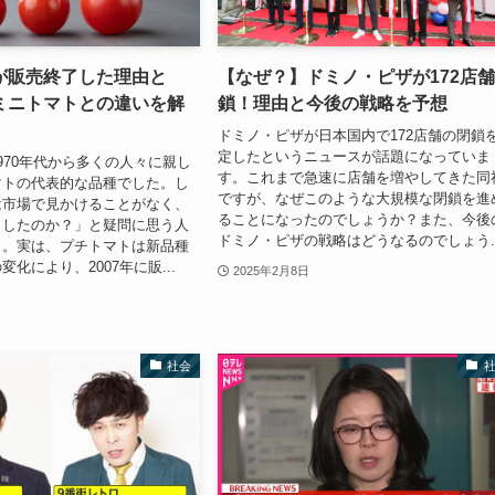
が販売終了した理由と
【なぜ？】ドミノ・ピザが172店
ミニトマトとの違いを解
鎖！理由と今後の戦略を予想
ドミノ・ピザが日本国内で172店舗の閉鎖
定したというニュースが話題になっていま
970年代から多くの人々に親し
す。これまで急速に店舗を増やしてきた同
マトの代表的な品種でした。し
ですが、なぜこのような大規模な閉鎖を進
は市場で見かけることがなく、
ることになったのでしょうか？また、今後
了したのか？」と疑問に思う人
ドミノ・ピザの戦略はどうなるのでしょう..
う。実は、プチトマトは新品種
化により、2007年に販...
2025年2月8日
社会