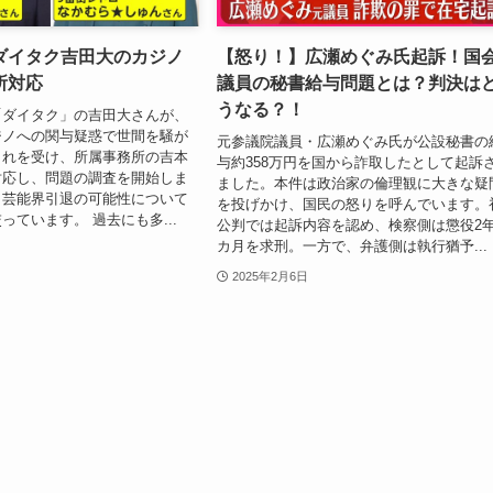
ダイタク吉田大のカジノ
【怒り！】広瀬めぐみ氏起訴！国
所対応
議員の秘書給与問題とは？判決は
うなる？！
「ダイタク」の吉田大さんが、
ジノへの関与疑惑で世間を騒が
元参議院議員・広瀬めぐみ氏が公設秘書の
これを受け、所属事務所の吉本
与約358万円を国から詐取したとして起訴
対応し、問題の調査を開始しま
ました。本件は政治家の倫理観に大きな疑
、芸能界引退の可能性について
を投げかけ、国民の怒りを呼んでいます。
っています。 過去にも多...
公判では起訴内容を認め、検察側は懲役2年
カ月を求刑。一方で、弁護側は執行猶予...
2025年2月6日