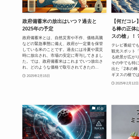
政府備蓄米の放出はいつ？過去と
【何だコレ
2025年の予定
る棒の正体
スの槍」！
政府備蓄米とは、自然災害や不作、価格高騰
などの緊急事態に備え、政府が一定量を保管
テレビ番組で
している米のことです。過去には冷夏や震災
観光スポット
時に放出され、市場の安定に寄与してきまし
る絶景が広が
た。では、政府備蓄米はこれまでいつ放出さ
その中でも特
れ、どのような価格で取引されてきたの...
出た「2本の棒
ギヌスの槍では
2025年2月15日
2025年2月12日
社会