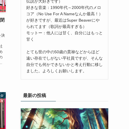
伝説が大好きです）
好きな音楽：1990年代～2000年代のメロ
コア（No Use For A Nameなんか最高！）
舗閉
が好きですが、最近はSuper Beaverにや
られてます（歌詞が最高すぎる）
モットー：他人には甘く、自分にはもっと
を決
甘く
社
とても世の中の50歳の貫禄などからほど
め
の
遠い存在でしがない平社員ですが、そんな
.
自分でも何かできないかと考え行動に移し
ました。よろしくお願いします。
最新の投稿
社会