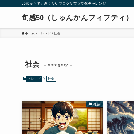
50歳からでも遅くないブログ副業収益化チャレンジ
旬感50（しゅんかんフィフティ）
ホーム
トレンド
社会
社会
– category –
トレンド
社会
社会