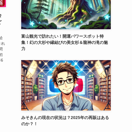
会
ど
富山観光で訪れたい！開運パワースポット特
給
集！幻の大杉や縁結びの美女杉＆龍神の滝の魅
され
力
問
初
6
みそきんの現在の状況は？2025年の再販はある
のか？！