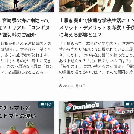
】宮崎県の海に刺さって
上履き廃止で快適な学校生活に！
は？！リアル「ロンギヌ
メリット・デメリットを考察！子
？堀切峠のご紹介
に与える影響とは？
も時折紹介される宮崎県の人気
「上履きって、本当に必要なの？」 学校
「堀切峠」。太平洋を一望でき
昔から当たり前のように履かれている上履
り、多くの旅行者が訪れます。
き。しかし、その存在に疑問を持ったこと
に注目されるのが、海上に突き
ありませんか？「足に良くないのでは？」
」。この不思議な光景に「ロン
「毎年のように買い替えるのが面倒」「掃
？」と話題になることも...
の負担が増えるのでは？」そんな疑問を持
つ...
2025年2月11日
社会