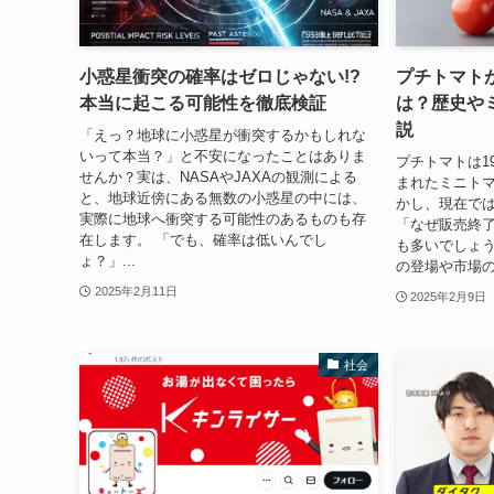
小惑星衝突の確率はゼロじゃない!?
プチトマト
本当に起こる可能性を徹底検証
は？歴史や
説
「えっ？地球に小惑星が衝突するかもしれな
いって本当？」と不安になったことはありま
プチトマトは1
せんか？実は、NASAやJAXAの観測による
まれたミニト
と、地球近傍にある無数の小惑星の中には、
かし、現在で
実際に地球へ衝突する可能性のあるものも存
「なぜ販売終
在します。 「でも、確率は低いんでし
も多いでしょ
ょ？」...
の登場や市場の変
2025年2月11日
2025年2月9日
社会