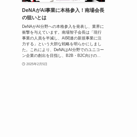
DeNAがAI事業に本格参入！南場会長
の狙いとは
DeNAがAI分野への本格参入を発表し、業界に
衝撃を与えています。南場智子会長は「現行
事業の人員を半減し、AI関連の新規事業に注
力する」という大胆な戦略を明らかにしまし
た。これにより、DeNAはAI分野でのユニコー
ン企業の創出を目指し、B2B・B2C向けの...
2025年2月5日