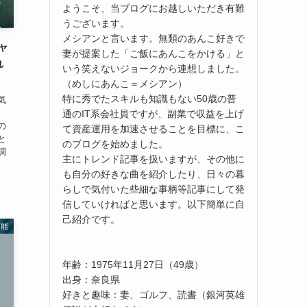
ようこそ、当ブログにお越しいただき有難
うございます。
メシアンと言います。無類のあんこ好きで
ャ
妻が提案した「ご飯にあんこをかける」と
れ
いう笑えないジョークから連想しました。
（めしにあんこ＝メシアン）
特に秀でたスキルも知識もない50歳の普
気
ん
通のIT系会社員ですが、副業で収益を上げ
の
て資産運用を加速させることを目標に、こ
と
のブログを始めました。
調
主にトレンド記事を扱いますが、その他に
も自分の好きな曲を紹介したり、日々の暮
らしで気付いた些細な事柄等記事にして発
信していければと思います。以下簡単に自
己紹介です。
芸能
年齢：1975年11月27日（49歳）
出身：奈良県
好きと趣味：妻、ゴルフ、読書（銀河英雄