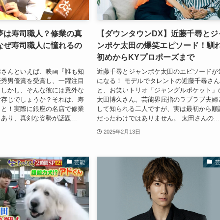
夢は寿司職人？修業の真
【ダウンタウンDX】近藤千尋とジ
なぜ寿司職人に憧れるの
ンポケ太田の爆笑エピソード！馴
初めからKYプロポーズまで
弥さんといえば、映画『誰も知
近藤千尋とジャンポケ太田のエピソードが
優秀男優賞を受賞し、一躍注目
になる！ モデルでタレントの近藤千尋さ
。しかし、そんな彼には意外な
と、お笑いトリオ「ジャングルポケット」
ご存じでしょうか？それは、寿
太田博久さん。芸能界屈指のラブラブ夫婦
こと！実際に銀座の名店で修業
して知られる二人ですが、実は最初から順
あり、真剣な姿勢が話題...
だったわけではありません。 太田さんの...
2025年2月13日
芸能