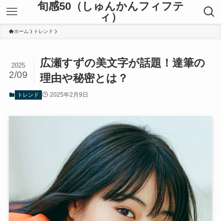
旬感50（しゅんかんフィフテ
ィ）
ホーム
トレンド
広瀬すずの美文字が話題！達筆の
2025
2/09
理由や秘密とは？
2025年2月9日
トレンド