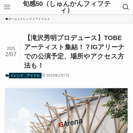
旬感50（しゅんかんフィフテ
ィ）
ホーム
トレンド
アイドル
【滝沢秀明プロデュース】TOBE
アーティスト集結！？IGアリーナ
2025
2/07
での公演予定、場所やアクセス方
法も！
2025年2月7日
トレンド
アイドル