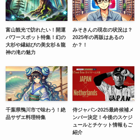
富山観光で訪れたい！開運
みそきんの現在の状況は？
パワースポット特集！幻の
2025年の再販はあるの
大杉や縁結びの美女杉＆龍
か？！
神の滝の魅力
千葉県鴨川市で味わう！絶
侍ジャパン2025最終候補メ
品サザエ料理特集
ンバー決定！今後のスケジ
ュールとチケット情報もご
紹介