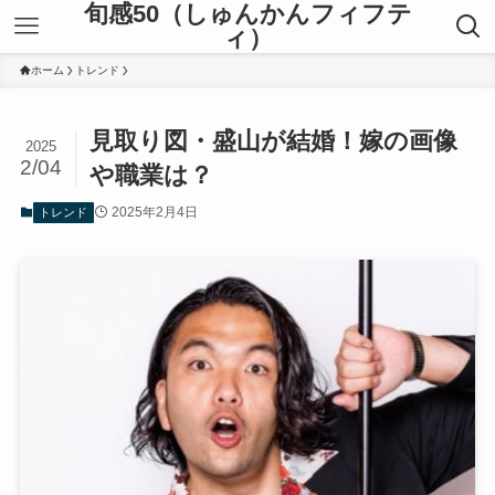
旬感50（しゅんかんフィフテ
ィ）
ホーム
トレンド
見取り図・盛山が結婚！嫁の画像
2025
2/04
や職業は？
2025年2月4日
トレンド