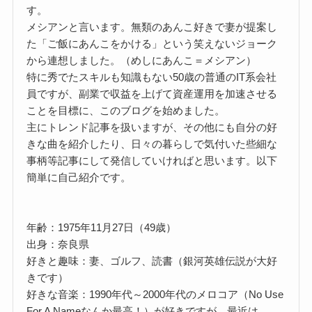
す。
メシアンと言います。無類のあんこ好きで妻が提案し
た「ご飯にあんこをかける」という笑えないジョーク
から連想しました。（めしにあんこ＝メシアン）
特に秀でたスキルも知識もない50歳の普通のIT系会社
員ですが、副業で収益を上げて資産運用を加速させる
ことを目標に、このブログを始めました。
主にトレンド記事を扱いますが、その他にも自分の好
きな曲を紹介したり、日々の暮らしで気付いた些細な
事柄等記事にして発信していければと思います。以下
簡単に自己紹介です。
年齢：1975年11月27日（49歳）
出身：奈良県
好きと趣味：妻、ゴルフ、読書（銀河英雄伝説が大好
きです）
好きな音楽：1990年代～2000年代のメロコア（No Use
For A Nameなんか最高！）が好きですが、最近は