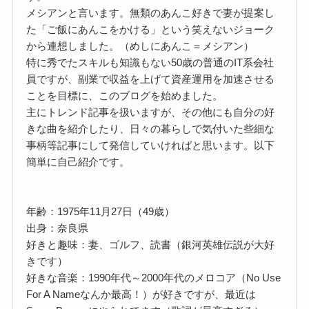
メシアンと言います。無類のあんこ好きで妻が提案し
た「ご飯にあんこをかける」という笑えないジョーク
から連想しました。（めしにあんこ＝メシアン）
特に秀でたスキルも知識もない50歳の普通のIT系会社
員ですが、副業で収益を上げて資産運用を加速させる
ことを目標に、このブログを始めました。
主にトレンド記事を扱いますが、その他にも自分の好
きな曲を紹介したり、日々の暮らしで気付いた些細な
事柄等記事にして発信していければと思います。以下
簡単に自己紹介です。
年齢：1975年11月27日（49歳）
出身：奈良県
好きと趣味：妻、ゴルフ、読書（銀河英雄伝説が大好
きです）
好きな音楽：1990年代～2000年代のメロコア（No Use
For A Nameなんか最高！）が好きですが、最近は