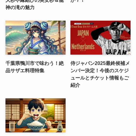
大杉や縁結びの美女杉＆龍
か？！
神の滝の魅力
千葉県鴨川市で味わう！絶
侍ジャパン2025最終候補メ
品サザエ料理特集
ンバー決定！今後のスケジ
ュールとチケット情報もご
紹介