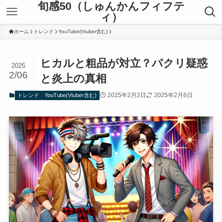
旬感50（しゅんかんフィフテ
ィ）
ホーム
トレンド
YouTube(Vtuber含む)
ヒカルと粗品が対立？パクリ疑惑
2025
2/06
と炎上の真相
2025年2月2日
2025年2月6日
トレンド
YouTube(Vtuber含む)